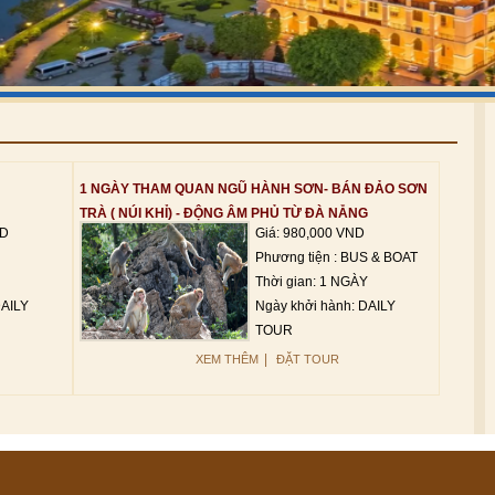
1 NGÀY THAM QUAN NGŨ HÀNH SƠN- BÁN ĐẢO SƠN
TRÀ ( NÚI KHỈ) - ĐỘNG ÂM PHỦ TỪ ĐÀ NẴNG
ND
Giá: 980,000 VND
Phương tiện : BUS & BOAT
Thời gian: 1 NGÀY
DAILY
Ngày khởi hành: DAILY
TOUR
|
XEM THÊM
ĐẶT TOUR