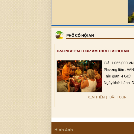
PHỐ CỔ HỘI AN
TRẢI NGHIỆM TOUR ẨM THỨC TẠI HỘI AN
Giá: 1,065,000 V
Phương tiện : VAN
Thời gian: 4 GIỜ
Ngày khởi hành: 
|
XEM THÊM
ĐẶT TOUR
Hình ảnh