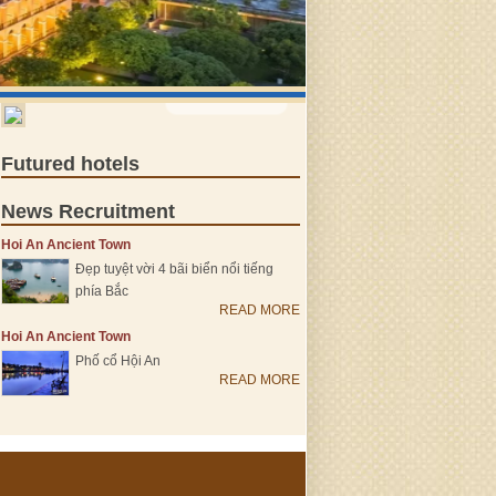
VIEW MORE >
Futured hotels
News Recruitment
Hoi An Ancient Town
Đẹp tuyệt vời 4 bãi biển nổi tiếng
phía Bắc
READ MORE
Hoi An Ancient Town
Phố cổ Hội An
READ MORE