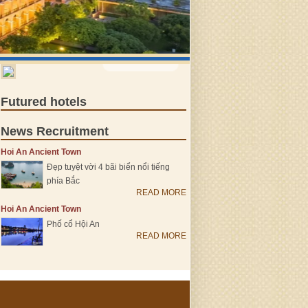
VIEW MORE >
Futured hotels
News Recruitment
Hoi An Ancient Town
Đẹp tuyệt vời 4 bãi biển nổi tiếng
phía Bắc
READ MORE
Hoi An Ancient Town
Phố cổ Hội An
READ MORE