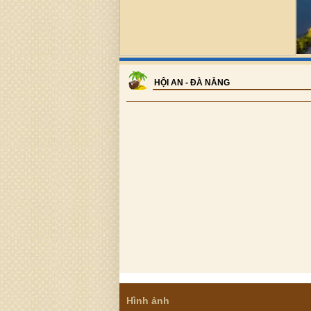
HỘI AN - ĐÀ NẴNG
Hình ảnh