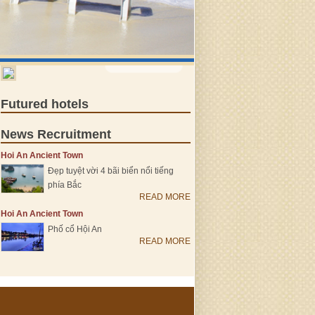
VIEW MORE >
Futured hotels
News Recruitment
Hoi An Ancient Town
Đẹp tuyệt vời 4 bãi biển nổi tiếng
phía Bắc
READ MORE
Hoi An Ancient Town
Phố cổ Hội An
READ MORE