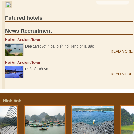
Futured hotels
News Recruitment
Hoi An Ancient Town
Đẹp tuyệt vời 4 bãi biển nổi tiếng phía Bắc
READ MORE
Hoi An Ancient Town
Phố cổ Hội An
READ MORE
Hình ảnh