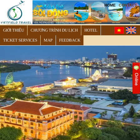
HOME
CONTACT
GIỚI THIỆU
CHƯƠNG TRÌNH DU LỊCH
HOTEL
TICKET SERVICES
MAP
FEEDBACK