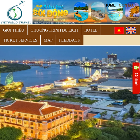
HOME
CONTACT
GIỚI THIỆU
CHƯƠNG TRÌNH DU LỊCH
HOTEL
TICKET SERVICES
MAP
FEEDBACK