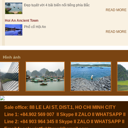
Đẹp tuyệt vời 4 bãi biển nổi tiếng phía Bắc
READ MORE
Hoi An Ancient Town
Phố cổ Hội An
READ MORE
Hình ảnh
Sale office: 88 LE LAI ST, DIST.1, HO CHI MINH CITY
Line 1: +84.902 569 007 ll Skype ll ZALO ll WHATSAPP ll
Line 2: +84 903 964 345 ll Skype ll ZALO ll WHATSAPP ll