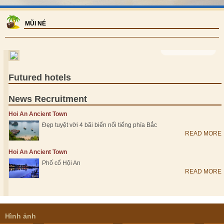
MŨI NÉ
VIEW MORE >
Futured hotels
News Recruitment
Hoi An Ancient Town
Đẹp tuyệt vời 4 bãi biển nổi tiếng phía Bắc
READ MORE
Hoi An Ancient Town
Phố cổ Hội An
READ MORE
Hình ảnh