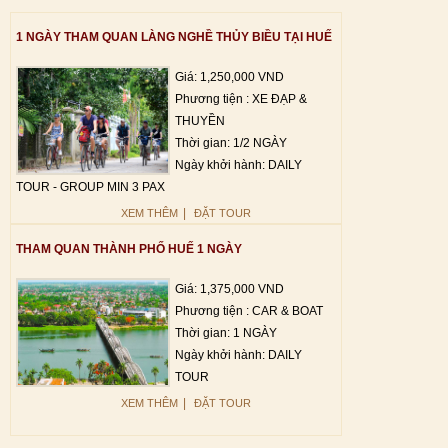
1 NGÀY THAM QUAN LÀNG NGHỀ THỦY BIỀU TẠI HUẾ
Giá: 1,250,000 VND
Phương tiện : XE ĐẠP &
THUYỀN
Thời gian: 1/2 NGÀY
Ngày khởi hành: DAILY
TOUR - GROUP MIN 3 PAX
|
XEM THÊM
ĐẶT TOUR
THAM QUAN THÀNH PHỐ HUẾ 1 NGÀY
Giá: 1,375,000 VND
Phương tiện : CAR & BOAT
Thời gian: 1 NGÀY
Ngày khởi hành: DAILY
TOUR
|
XEM THÊM
ĐẶT TOUR