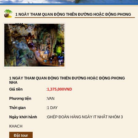
1 NGÀY THAM QUAN ĐỘNG THIÊN ĐƯỜNG HOẶC ĐỘNG PHONG
NHA
1 NGÀY THAM QUAN ĐỘNG THIÊN ĐƯỜNG HOẶC ĐỘNG PHONG
NHA
Giá tiền
:
1,375,000VND
Phương tiện
:
VAN
Thời gian
:
1 DAY
Ngày khởi hành
:
GHÉP ĐOÀN HÀNG NGÀY IT NHẤT NHÓM 3
KHACH
Đặt tour