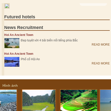
VIEW MORE >
Futured hotels
News Recruitment
Hoi An Ancient Town
Đẹp tuyệt vời 4 bãi biển nổi tiếng phía Bắc
READ MORE
Hoi An Ancient Town
Phố cổ Hội An
READ MORE
Hình ảnh