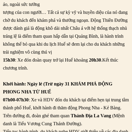
ảo, ngoài sức tưởng
tượng của con người… Tất cả sự kỳ vỹ và huyền diệu của nó đang
chờ du khách đến khám phá và thưởng ngoạn. Động Thiên Đường
được đánh giá là động khô dài nhất Châu á với hệ thống thạch nhủ
tráng lệ là điểm tham quan hấp dẫn tại Quảng Bình, là hành trình
không thể bỏ qua khi du lịch Huế sẽ đem lại cho du khách những
trải nghiệm vô cùng thú vị
15h30
: Xe đón đoàn quay trở lại Huế khoảng
20h30
.Kết thúc
chương trình.
Khởi hành: Ngày lẻ (Trừ ngày 31
KHÁM PHÁ ĐỘNG
PHONG NHA TỪ HUẾ
07h00-07h30
: Xe và HDV đón du khách tại điểm hẹn tại trung tâm
thành phố Huế, khởi hành đi thăm động Phong Nha - Kẻ Bàng.
Trên đường đi, đoàn ghé tham quan
Thánh Địa La Vang
(Mệnh
danh là Tiểu Vương Cung Thánh Đường).
Tiếp tục hành trình, du khách nghe HDV giới thiệu về các địa danh