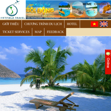
HOME
CONTACT
GIỚI THIỆU
CHƯƠNG TRÌNH DU LỊCH
HOTEL
TICKET SERVICES
MAP
FEEDBACK