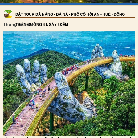
ĐẶT TOUR ĐÀ NẴNG - BÀ NÀ - PHỐ CỔ HỘI AN - HUẾ - ĐỘNG
Thông tin tour
THIÊN ĐƯỜNG 4 NGÀY 3ĐÊM