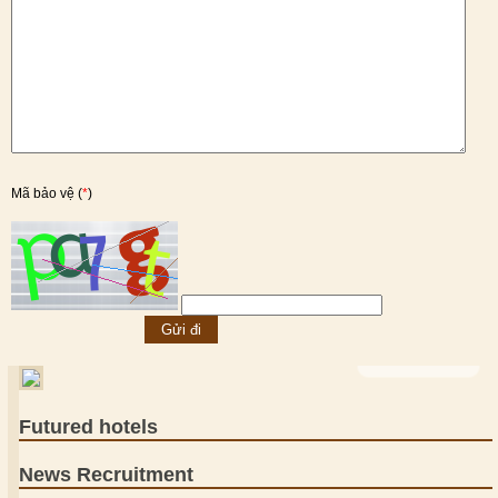
Mã bảo vệ (
*
)
VIEW MORE >
Futured hotels
News Recruitment