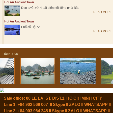
Hoi An Ancient Town
Đẹp tuyệt vời 4 bãi biển nổi tiếng phía Bắc
READ MORE
Hoi An Ancient Town
Phố cổ Hội An
READ MORE
Hình ảnh
Sale office: 88 LE LAI ST, DIST.1, HO CHI MINH CITY
Line 1: +84.902 569 007 ll Skype ll ZALO ll WHATSAPP ll
Line 2: +84 903 964 345 ll Skype ll ZALO ll WHATSAPP ll