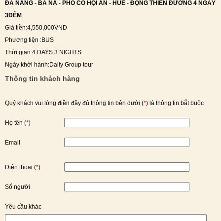
ĐÀ NẴNG - BÀ NÀ - PHỐ CỔ HỘI AN - HUẾ - ĐỘNG THIÊN ĐƯỜNG 4 NGÀY
3ĐÊM
Giá tiền
:
4,550,000VND
Phương tiện
:
BUS
Thời gian
:
4 DAYS 3 NIGHTS
Ngày khởi hành
:
Daily Group tour
Thông tin khách hàng
Quý khách vui lòng điền đầy đủ thông tin bên dưới (
*
) là thông tin bắt buộc
Họ tên (
*
)
Email
Điện thoại (
*
)
Số người
Yêu cầu khác