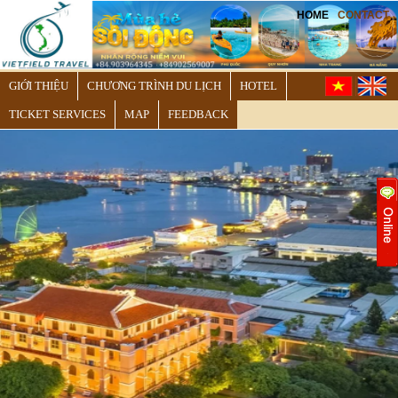
HOME
CONTACT
GIỚI THIỆU
CHƯƠNG TRÌNH DU LỊCH
HOTEL
TICKET SERVICES
MAP
FEEDBACK