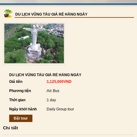
DU LỊCH VŨNG TÀU GIÁ RẺ HÀNG NGÀY
DU LỊCH VŨNG TÀU GIÁ RẺ HÀNG NGÀY
Giá tiền
:
1,125,000VND
Phương tiện
:
A/c Bus
Thời gian
:
1 day
Ngày khởi hành
:
Daily Group tour
Đặt tour
Chi tiết