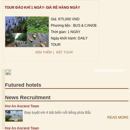
TOUR ĐẢO KHỈ 1 NGÀY- GIÁ RẺ HÀNG NGÀY
Giá: 975,000 VND
Phương tiện : BUS & CANOE
Thời gian: 1 NGÀY
Ngày khởi hành: DAILY
TOUR
|
XEM THÊM
ĐẶT TOUR
VIEW MORE >
Futured hotels
News Recruitment
Hoi An Ancient Town
Đẹp tuyệt vời 4 bãi biển nổi tiếng phía Bắc
READ MORE
Hoi An Ancient Town