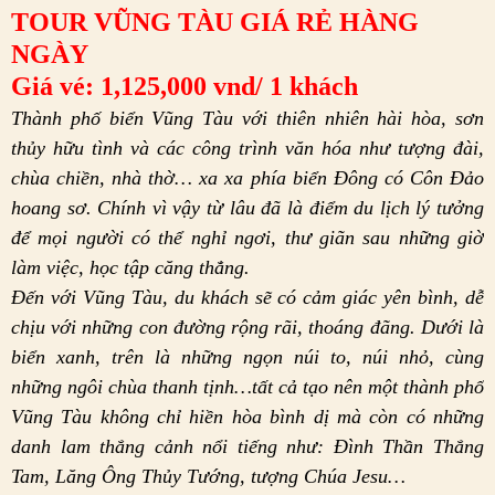
T
OUR
VŨNG TÀU
GIÁ RẺ HÀNG
NGÀY
Giá vé: 1,125,000 vnd/ 1 khách
Thành phố biển Vũng Tàu với thiên nhiên hài hòa, sơn
thủy hữu tình và các công trình văn hóa như tượng đài,
chùa chiền, nhà thờ… xa xa phía biển Đông có Côn Đảo
hoang sơ. Chính vì vậy từ lâu đã là điểm du lịch lý tưởng
để mọi người có thể nghỉ ngơi, thư giãn sau những giờ
làm việc, học tập căng thẳng.
Đến với Vũng Tàu, du khách sẽ có cảm giác yên bình, dễ
chịu với những con đường rộng rãi, thoáng đãng. Dưới là
biển xanh, trên là những ngọn núi to, núi nhỏ, cùng
những ngôi chùa thanh tịnh…tất cả tạo nên một thành phố
Vũng Tàu không chỉ hiền hòa bình dị mà còn có những
danh lam thắng cảnh nổi tiếng như: Đình Thần Thắng
Tam, Lăng Ông Thủy Tướng, tượng Chúa Jesu…