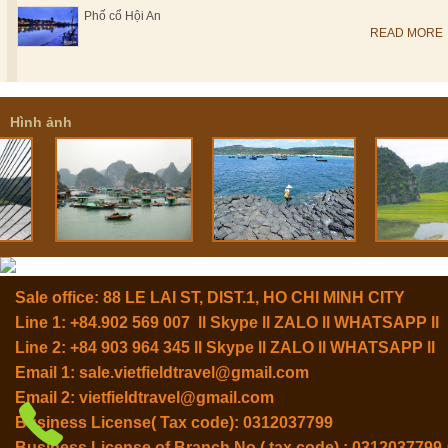
Phố cổ Hội An
READ MORE
Hình ảnh
Sale office: 88 LE LAI ST, DIST.1, HO CHI MINH CITY
Line 1: +84.902 569 007 ll Skype ll ZALO ll WHATSAPP ll
Line 2: +84 903 964 345 ll Skype ll ZALO ll WHATSAPP ll
Email 1:
sale.vietfieldtravel@gmail.com
Email 2:
vietfieldtravel@gmail.com
Business License( Tax code): 0312037799
Business License of Branch No ( tax code) : 0312037799