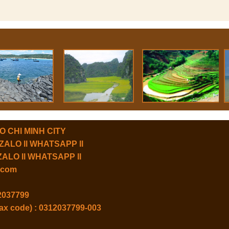
, HO CHI MINH CITY
ll ZALO ll WHATSAPP ll
ll ZALO ll WHATSAPP ll
l.com
2037799
tax code) : 0312037799-003