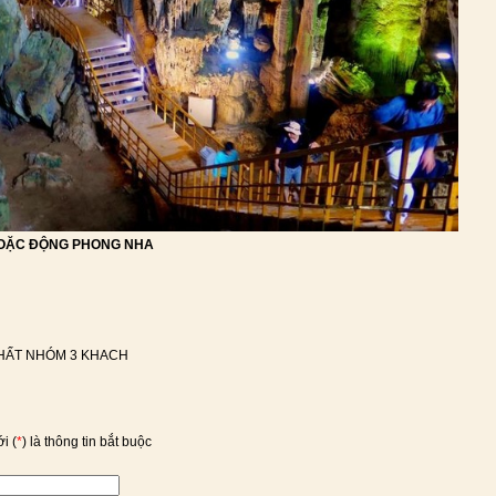
HOẶC ĐỘNG PHONG NHA
HẤT NHÓM 3 KHACH
i (
*
) là thông tin bắt buộc