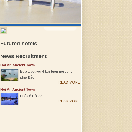
VIEW MORE >
Futured hotels
News Recruitment
Hoi An Ancient Town
Đẹp tuyệt vời 4 bãi biển nổi tiếng
phía Bắc
READ MORE
Hoi An Ancient Town
Phố cổ Hội An
READ MORE