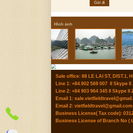
Hình ảnh
Sale office: 88 LE LAI ST, DIST.1
Line 1: +84.902 569 007 ll Skype 
Line 2: +84 903 964 345 ll Skype 
Email 1:
sale.vietfieldtravel@gmai
Email 2:
vietfieldtravel@gmail.com
Business License( Tax code): 031
Business License of Branch No ( 